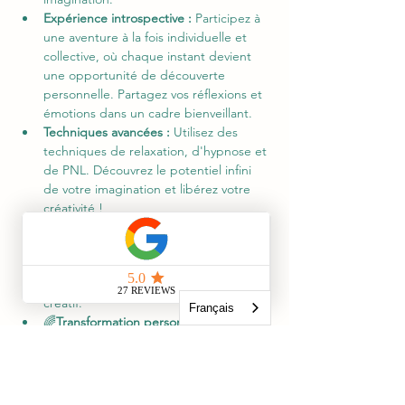
Expérience introspective :
 Participez à 
une aventure à la fois individuelle et 
collective, où chaque instant devient 
une opportunité de découverte 
personnelle. Partagez vos réflexions et 
émotions dans un cadre bienveillant.
Techniques avancées :
 Utilisez des 
techniques de relaxation, d'hypnose et 
de PNL. Découvrez le potentiel infini 
de votre imagination et libérez votre 
créativité !
🎨
Rencontre avec l'artiste :
  Échangez 
directement avec Micha Tauber, 
plongez au cœur de l'une de ses 
œuvres et découvrez son processus 
créatif.
Français
🌈
Transformation personnelle : 
Sortez 
de cette expérience transformé, avec 
une nouvelle compréhension de l'art et 
de vous-même.