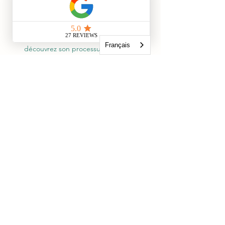
créativité !
🎨
Rencontre avec l'artiste :
  Échangez 
directement avec Sophie Mabille, 
plongez au cœur de son installation et 
Français
découvrez son processus créatif.
🌈
Transformation personnelle : 
Sortez 
de cette expérience transformé, avec 
une nouvelle compréhension de l'art et 
de vous-même.
Êtes-vous prêt à vivre cette expérience 
hors du commun ? 
Ne manquez pas l'opportunité de plonger 
dans une immersion artistique unique qui 
éveillera vos sens et nourrira votre créativité 
!
Réservez votre billet dès maintenant et 
rejoignez-nous prochainement dans 
l'atelier de l'artiste Sophie Mabille. 
Vous recevez votre billet avec les 