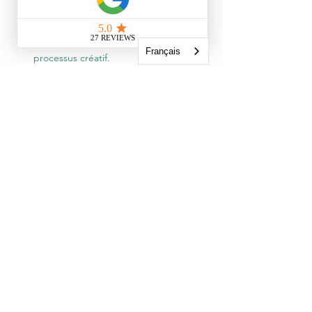
directement avec Thomas Jeunet dans 
son appartement, plongez au cœur 
d'une de ses œuvres et découvrez son 
Français
processus créatif.
🌈
Transformation personnelle : 
Sortez 
de cette expérience transformé, avec 
une nouvelle compréhension de l'art et 
de vous-même.
Êtes-vous prêt à vivre cette expérience 
hors du commun ? 
Ne manquez pas l'opportunité de plonger 
dans une immersion artistique unique qui 
éveillera vos sens et nourrira votre créativité 
!
Réservez votre billet dès maintenant et 
rejoignez-nous prochainement dans 
l'appartement de l'artiste Thomas Jeunet.
Découvrez 
Thomas Jeunet
 sur Instagram et 