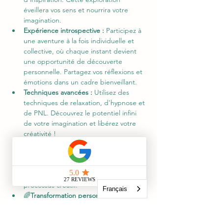
éveillera vos sens et nourrira votre 
imagination.
Expérience introspective :
 Participez à 
une aventure à la fois individuelle et 
collective, où chaque instant devient 
une opportunité de découverte 
personnelle. Partagez vos réflexions et 
émotions dans un cadre bienveillant.
Techniques avancées :
 Utilisez des 
techniques de relaxation, d'hypnose et 
de PNL. Découvrez le potentiel infini 
de votre imagination et libérez votre 
créativité !
🎨
Rencontre avec l'artiste :
  Échangez 
directement avec Keren Schwarz dans 
son atelier, plongez au cœur d'une de 
ses œuvres et découvrez son 
processus créatif.
Français
🌈
Transformation personnelle : 
Sortez 
de cette expérience transformé, avec 
une nouvelle compréhension de l'art et 