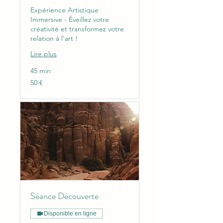
Expérience Artistique
Immersive - Éveillez votre
créativité et transformez votre
relation à l'art !
Lire plus
45 min
50
50 €
euros
Séance Découverte
Disponible en ligne