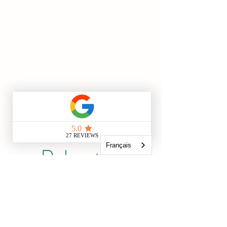
Pack 6
séances
Français
Relaxation
42€/séance
252 €
€
252