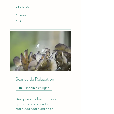
Lire plus
45 min
45
45 €
euros
Séance de Relaxation
Disponible en ligne
Une pause relaxante pour
apaiser votre esprit et
retrouver votre sérénité.