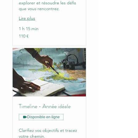
explorer et résoudre les défis
que vous rencontrez.
Lire plus
1 h 15 min
110
110 €
euros
Timeline - Année idéale
Disponible en ligne
Clarifiez vos objectifs et tracez
votre chemin.