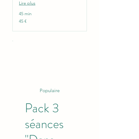
Lire plus
45 min
45
45 €
euros
Populaire
Pack 3
séances