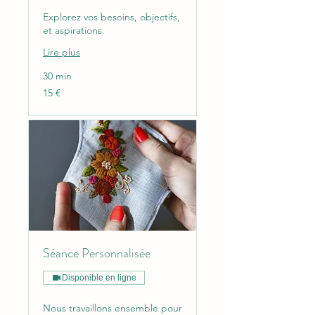
Explorez vos besoins, objectifs,
et aspirations.
Lire plus
30 min
15
15 €
euros
Séance Personnalisée
Disponible en ligne
Nous travaillons ensemble pour